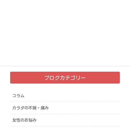
♡
2021年12月19日
日々のあれこれ
次の記事
負い目なく自分らしくいられ
る喜びとは？
2021年12月30日
ブログカテゴリー
コラム
カラダの不調・痛み
女性のお悩み