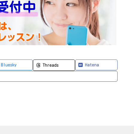
Bluesky
Hatena
Threads