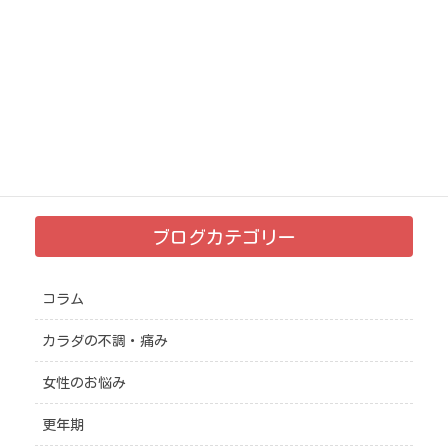
お客様の声・報告レポート
次の記事
【ご感想】知らなかったこと
や見逃していたことがたくさ
んあった！
2022年12月19日
ブログカテゴリー
コラム
カラダの不調・痛み
女性のお悩み
更年期