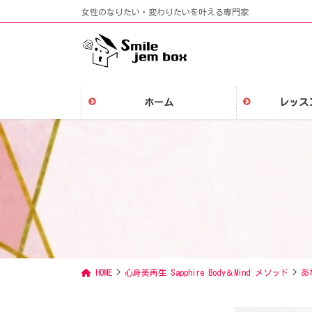
コ
ナ
女性のなりたい・変わりたいを叶える専門家
ン
ビ
テ
ゲ
ン
ー
ツ
シ
に
ョ
ホーム
レッス
移
ン
動
に
移
動
HOME
心身美再生 Sapphire Body＆Mind メソッド
あ