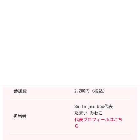
※室内シューズは必要あ
りません。
公式LINE
下記のＵＲＬからお友達
登録後、「骨盤のおべん
きょう会参加希望」とメ
受付方法
ッセージしてください。
https://lin.ee/3XeTVOp
※ご登録のみでは、
ご予
約完了となっておりませ
ん
のでご注意ください。
参加費
2,200円（税込）
Smile jem box代表
たまい みわこ
担当者
代表プロフィールはこち
ら